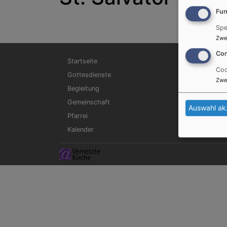
Fun
Spe
Zwe
Con
Hauptnavigation
Startseite
Coo
Gottesdienste
Zwe
Begleitung
Gemeinschaft
Auswahl ak
Pfarrei
Kalender