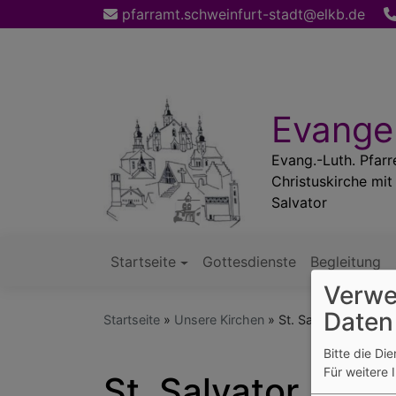
Direkt
pfarramt.schweinfurt-stadt@elkb.de
zum
Inhalt
Evangel
Evang.-Luth. Pfarr
Christuskirche mit
Salvator
Startseite
Gottesdienste
Begleitung
Hauptnavigation
Verwe
Daten
Startseite
Unsere Kirchen
St. Salvator
Bitte die Di
Für weitere 
St. Salvator