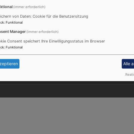
ktional
(immer erforderlich)
ichern von Daten: Cookie für die Benutzersitzung
ck
:
Funktional
sent Manager
(immer erforderlich)
Fußbereichsmenü
Be
Impressum
kie Consent speichert Ihre Einwilligungsstatus im Browser
Kontakt
ck
:
Funktional
Cookie-Einstellungen
Datenschutzerklärung
zeptieren
Alle 
Barrierefreiheitserklärung
Reali