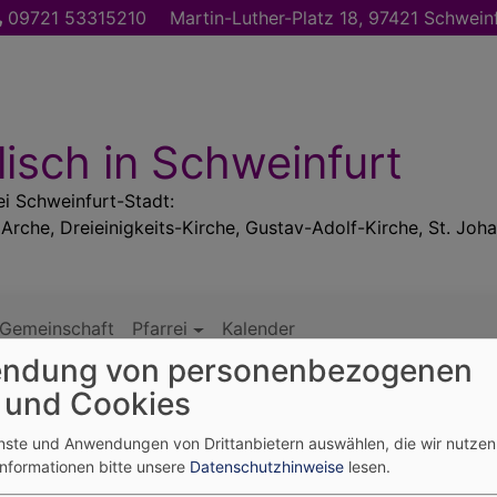
09721 53315210
Martin-Luther-Platz 18, 97421 Schwein
isch in Schweinfurt
ei Schweinfurt-Stadt:
 Arche, Dreieinigkeits-Kirche, Gustav-Adolf-Kirche, St. Joha
Gemeinschaft
Pfarrei
Kalender
ndung von personenbezogenen
 und Cookies
enste und Anwendungen von Drittanbietern auswählen, die wir nutze
Informationen bitte unsere
Datenschutzhinweise
lesen.