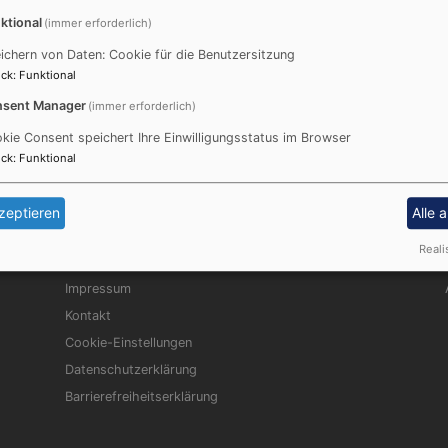
ktional
(immer erforderlich)
ichern von Daten: Cookie für die Benutzersitzung
9721/53315210,
ist für Sie und für Dich da.
ck
:
Funktional
leitung in
Trauerfällen
gibt es das Telefon
09721 533 1521
sent Manager
(immer erforderlich)
kie Consent speichert Ihre Einwilligungsstatus im Browser
 und Konfirmation
wendet Euch an das Pfarramt
Pfarramt
, 
ck
:
Funktional
egion Schweinfurt.
zeptieren
Alle 
Reali
Fußbereichsmenü
Be
Impressum
Kontakt
Cookie-Einstellungen
Datenschutzerklärung
Barrierefreiheitserklärung