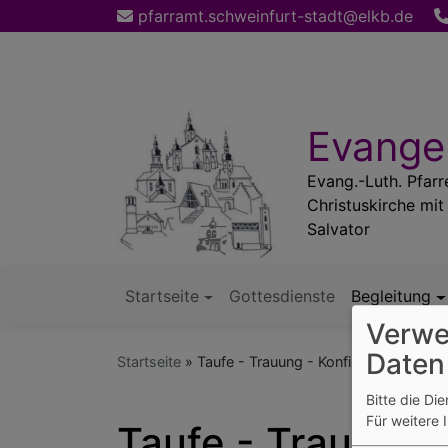
Direkt
pfarramt.schweinfurt-stadt@elkb.de
zum
Inhalt
Evangel
Evang.-Luth. Pfarr
Christuskirche mit
Salvator
Startseite
Gottesdienste
Begleitung
Hauptnavigation
Verwe
Daten
Startseite
Taufe - Trauung - Konfirmation - Bes
Bitte die Di
Für weitere 
Taufe - Trauung 