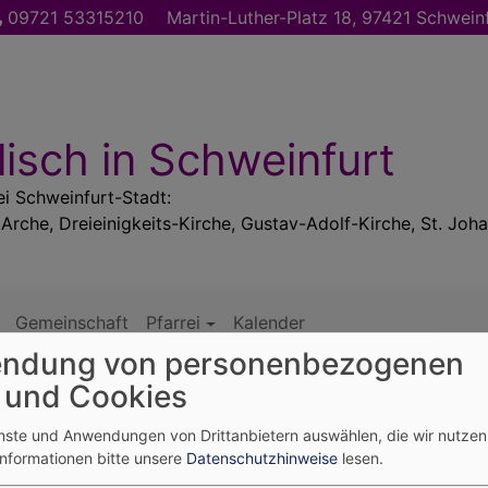
09721 53315210
Martin-Luther-Platz 18, 97421 Schwein
isch in Schweinfurt
ei Schweinfurt-Stadt:
 Arche, Dreieinigkeits-Kirche, Gustav-Adolf-Kirche, St. Joha
Gemeinschaft
Pfarrei
Kalender
ndung von personenbezogenen
 und Cookies
tattung
enste und Anwendungen von Drittanbietern auswählen, die wir nutze
Informationen bitte unsere
Datenschutzhinweise
lesen.
- Konfirmation - Bestat