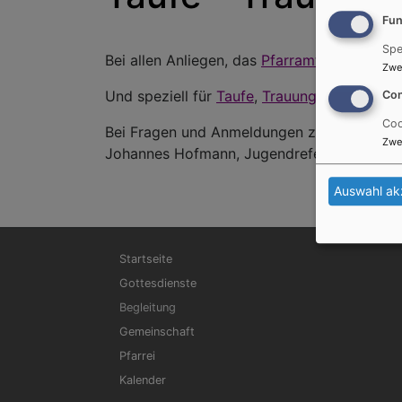
Fun
Spe
Bei allen Anliegen, das
Pfarramt
, Telefon:
0
Zwe
Und speziell für
Taufe
,
Trauung
und zur Beg
Con
Coo
Bei Fragen und Anmeldungen zu
Konfi-Kurs
Zwe
Johannes Hofmann, Jugendreferent in der R
Auswahl ak
Hauptnavigation
Startseite
Gottesdienste
Begleitung
Gemeinschaft
Pfarrei
Kalender