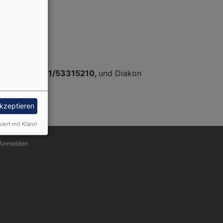
3
Telefon:
09721/53315210,
und Diakon
akzeptieren
siert mit Klaro!
nutzermenü
Anmelden